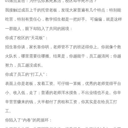
痛点直击：为什么你累死累活，校区却半死不活？
01
我接触过成百上千的托管老板，发现大家普遍有几个特点：
特别能
吃苦，特别有责任心，教学招生都是一把好手。
可偏偏，就是这样
一群能人，眼下却陷入了共同的困境：
你成了校区的
“天花板”：
招生靠你谈，家长靠你哄，老师管不了的班还得你上。你就像个救
火队长，哪里需要往哪搬。结果是，你越能干，员工越清闲；你越
努力，员工越没成长。
你成了员工的
“打工人”：
表面上你是老板，发着工资。可仔细一算账，优秀的老师觉得平台
小、收入低，走了；普通的老师浑水摸鱼，不出业绩也不走。你辛
辛苦苦赚来的钱，大半都付了房租和工资，
你其实是在给员工打
工。
你陷入了
“内卷”的死循环：