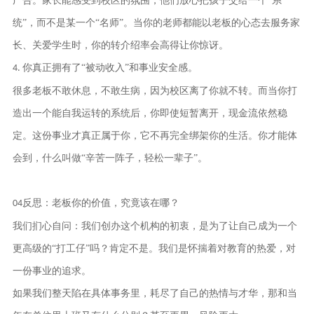
广告。家长能感受到校区的氛围，他们放心把孩子交给一个
“系
统”，而不是某一个“名师”。当你的老师都能以老板的心态去服务家
长、关爱学生时，你的转介绍率会高得让你惊讶。
你真正拥有了“被动收入”和事业安全感。
4.
很多老板不敢休息，不敢生病，因为校区离了你就不转。而当你打
造出一个能自我运转的系统后，你即使短暂离开，现金流依然稳
定。这份事业才真正属于你，它不再完全绑架你的生活。你才能体
会到，什么叫做
“辛苦一阵子，轻松一辈子”。
反思：老板你的价值，究竟该在哪？
04
我们扪心自问：我们创办这个机构的初衷，是为了让自己成为一个
更高级的
“打工仔”吗？肯定不是。我们是怀揣着对教育的热爱，对
一份事业的追求。
如果我们整天陷在具体事务里，耗尽了自己的热情与才华，那和当