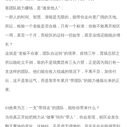
靠团队能力赚钱，是
“激发他人”：
一群人的时间、智慧、潜能是无限的，能带你走向更广阔的天地。
所以，检验一个老板是否合格，只有一个标准：
你敢不敢离开校区
一周，甚至一个月，而校区的运转一切如常，甚至业绩还能稳步增
长？
这就是
“
老板不在家，团队自运转
”的境界。疫情三年，晋级总部之
所以能屹立不倒，靠的不是我窦昆有三头六臂，正是因为我们有一
支这样的团队。他们能在收入锐减的情况下，不离不弃，加倍付
出，这不是靠运气，而是靠常年累月“带团队”的能力修炼出来的正
果。
效果为王：一支
带得走
的团队，能给你带来什么？
03
“
”
当你真正开始把精力从
“做事”转向“带人”，你会发现，校区会发生
翻天覆地的变化。这种好，不是虚无缥缈的，是实实在在能感受到