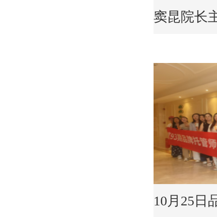
窦昆院长主
10月25