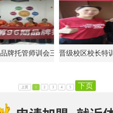
| 品牌托管师训会三地圆满收官，赋
晋级校区校长特
下页
上页
1
2
3
4
5