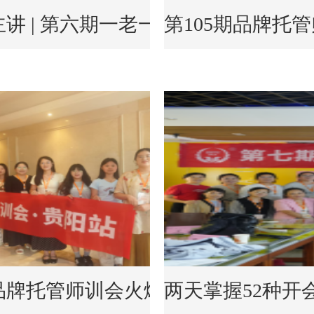
讲 | 第六期一老一小融合托管研讨
第105期品牌托
日品牌托管师训会火爆来袭~
两天掌握52种