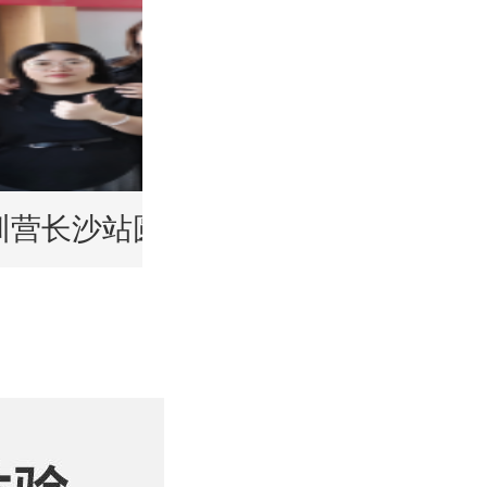
能老师备战秋季托管
训营长沙站圆满落幕！赋能托管校区