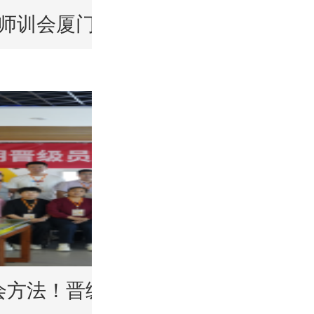
会邀请函
管师训会厦门落幕！晋级21年经验赋
开会方法！晋级员工会议实操班赋能托