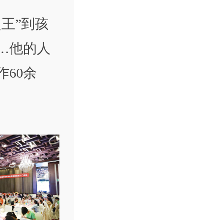
王”到孩
…他的人
作60余