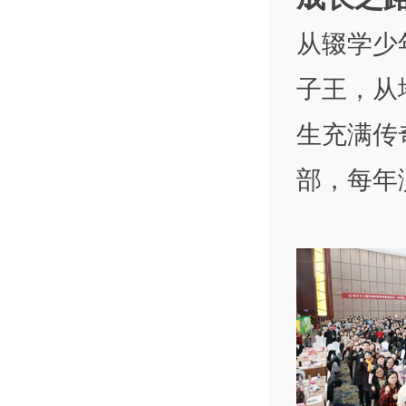
从辍学少
子王，从
生充满传
部，每年